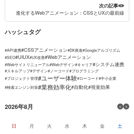
次の記事
進化するWebアニメーション：CSSとUXの最前線
ハッシュタグ
#CSSアニメーション
#API連携
#DX推進
#Googleアルゴリズム
#UIUX
#Webアニメーション
#SEO
#UX改善
#システム連携
#Webサイトリニューアル
#Webデザイン
#キャリア
#スキルアップ
#デザイン
#ノーコード
#プログラミング
#ユーザー体験
#プロジェクト管理
#ローコード
#中小企業
#業務効率化
#自動化
#視覚効果
#検索エンジン対策
2026年8月
日
月
火
水
木
金
土