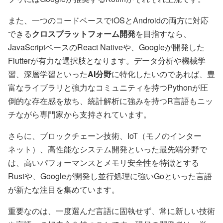
また、一つのコードベースでiOSとAndroidの両方に対応
できる
クロスプラットフォーム開発
を目指すなら、
JavaScriptベースのReact Nativeや、Googleが開発した
Flutterが有力な選択肢となります。データ分析や機械学
習、深層学習といった
AI分野
に特化したいのであれば、豊
富なライブラリと強力なコミュニティを持つPythonが圧
倒的な存在感を放ち、統計解析に強みを持つR言語もニッ
チながら専門家から支持されています。
さらに、ブロックチェーン技術、IoT（モノのインター
ネット）、高性能なシステム開発といった最先端分野で
は、高いパフォーマンスとメモリ安全性を特徴とする
Rustや、Googleが開発し並行処理に強いGoといった言語
が新たな注目を集めています。
重要なのは、一度選んだ言語に固執せず、常に新しい技術