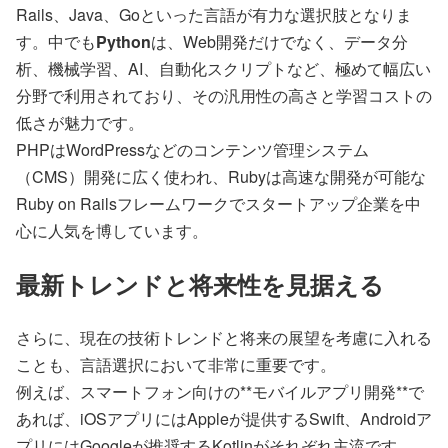
Rails、Java、Goといった言語が有力な選択肢となりま
す。中でも
Python
は、Web開発だけでなく、データ分
析、機械学習、AI、自動化スクリプトなど、極めて幅広い
分野で利用されており、その汎用性の高さと学習コストの
低さが魅力です。
PHPはWordPressなどのコンテンツ管理システム
（CMS）開発に広く使われ、Rubyは高速な開発が可能な
Ruby on Railsフレームワークでスタートアップ企業を中
心に人気を博しています。
最新トレンドと将来性を見据える
さらに、現在の技術トレンドと将来の展望を考慮に入れる
ことも、言語選択において非常に重要です。
例えば、スマートフォン向けの**モバイルアプリ開発**で
あれば、iOSアプリにはAppleが提供するSwift、Androidア
プリにはGoogleが推奨するKotlinがそれぞれ主流です。