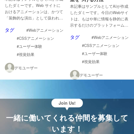
したダミーです。Web サイトに
本記事はサンプルとしてAIが作成
おけるアニメーションは、かつて
したダミーです。今日のWebサイ
「装飾的な演出」として扱われる
トは、もはや単に情報を静的に表
ことが多くありました。しかし近
示するだけのプラットフォームで
タグ
#Webアニメーション
年では、ユーザー体験（UX）を
はありません。ユーザーの心に響
タグ
高めるための重要な要...
#Webアニメーション
き、ブランドの世界観を深く伝
#CSSアニメーション
え、記憶に残る体験を...
#CSSアニメーション
#ユーザー体験
#ユーザー体験
#視覚効果
#視覚効果
デモユーザー
デモユーザー
Join Us!
一緒に働いてくれる仲間を募集して
います！